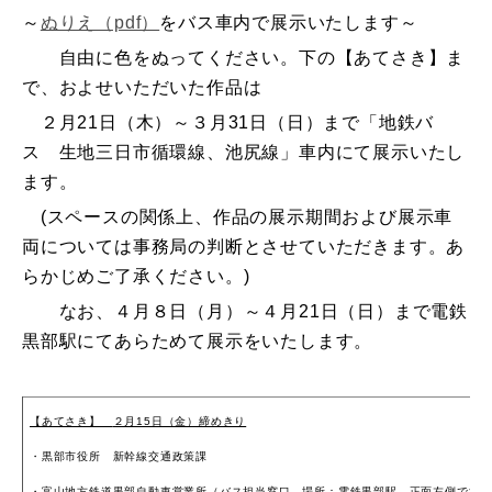
～
ぬりえ（pdf）
をバス車内で展示いたします～
自由に色をぬってください。下の【あてさき】ま
で、およせいただいた作品は
２月21日（木）～３月31日（日）まで「地鉄バ
ス 生地三日市循環線、池尻線」車内にて展示いたし
ます。
(スペースの関係上、作品の展示期間および展示車
両については事務局の判断とさせていただきます。あ
らかじめご了承ください。)
なお、４月８日（月）～４月21日（日）まで電鉄
黒部駅にてあらためて展示をいたします。
【あてさき】
２月15日（金）締めきり
・黒部市役所 新幹線交通政策課
・富山地方鉄道黒部自動車営業所（バス担当窓口 場所：電鉄黒部駅 正面左側です