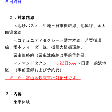
各日終日
２．対象路線
＜地鉄バス＞ 生地三日市循環線、池尻線、金太
郎温泉線
＜コミュニティタクシー＞愛本本線、若栗循環
線、愛本フィーダー線、栃屋大橋循環線、
栗虫連絡線（栗虫連絡線は事前予約要）
＜デマンドタクシー
※22日のみ
＞田家・前沢地
区 （事前登録および予約要）
※ＪＲ・富山地鉄電車は対象外です。
３．内容
乗車体験