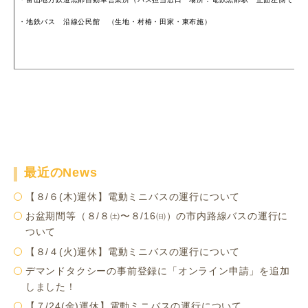
・地鉄バス 沿線公民館 （生地・村椿・田家・東布施）
最近のNews
【８/６(木)運休】電動ミニバスの運行について
お盆期間等（８/８㈯〜８/16㈰）の市内路線バスの運行に
ついて
【８/４(火)運休】電動ミニバスの運行について
デマンドタクシーの事前登録に「オンライン申請」を追加
しました！
【７/24(金)運休】電動ミニバスの運行について