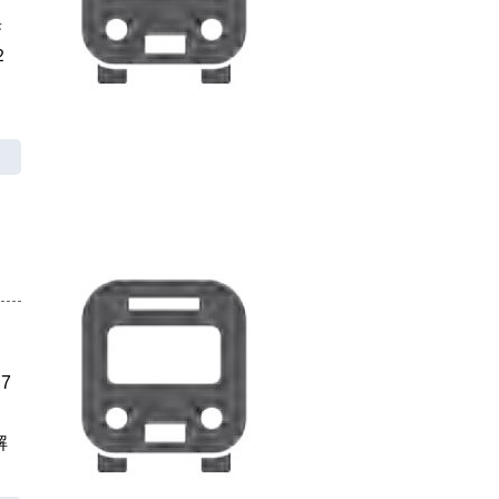
歩
２
7
解