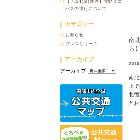
【７/24(金)運休】電動ミニ
バスの運行について
カテゴリー
お知らせ
南
プレスリリース
ら
アーカイブ
2019
アーカイブ
南北
上で
北循
とお