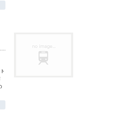
ート
南
の