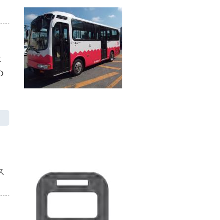
車
の
ス