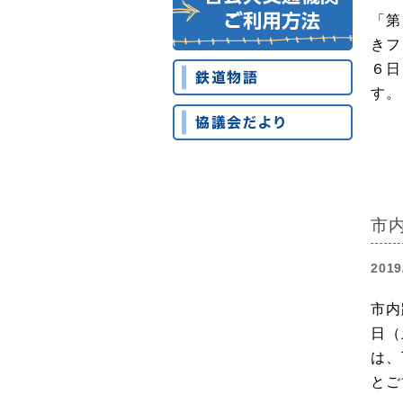
「第
きフ
６日
す。
市
2019
市内
日（
は、
とご