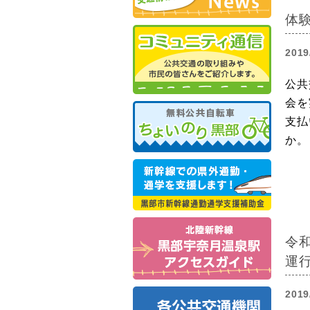
体
2019
公共
会を
支払
か。
令
運
2019