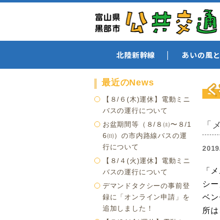
北陸新幹線
あいの風
最近のNews
【８/６(木)運休】電動ミニ
バスの運行について
「
お盆期間等（８/８㈯〜８/1
6㈰）の市内路線バスの運
行について
2019
【８/４(火)運休】電動ミニ
「メ
バスの運行について
シー
デマンドタクシーの事前登
録に「オンライン申請」を
ベン
追加しました！
所は